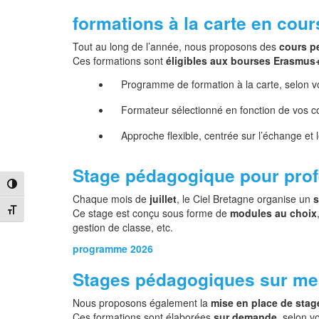
formations à la carte en cour
Tout au long de l’année, nous proposons des
cours p
Ces formations sont
éligibles aux bourses Erasmus
Programme de formation à la carte, selon v
Formateur sélectionné en fonction de vos co
Approche flexible, centrée sur l’échange et
Stage pédagogique pour prof
Passer en contraste élevé
Chaque mois de
juillet
, le Ciel Bretagne organise un
s
Changer la taille de la police
Ce stage est conçu sous forme de
modules au choix
gestion de classe, etc.
programme 2026
Stages pédagogiques sur me
Nous proposons également la
mise en place de sta
Ces formations sont élaborées
sur demande
, selon v