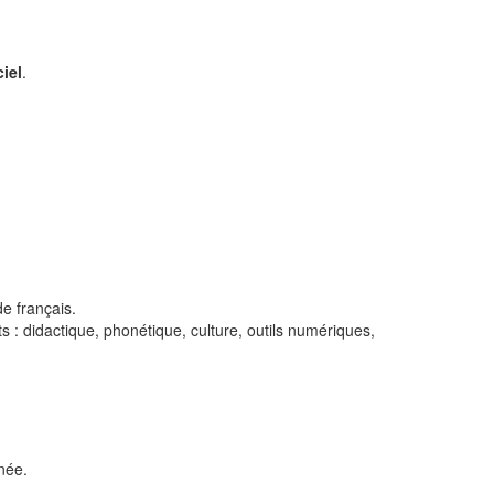
iel
.
e français.
s : didactique, phonétique, culture, outils numériques,
née.