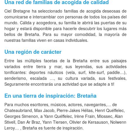
Una red de familias de acogida de calidad
Ciel Bretagne ha seleccionado familias de acogida deseosas de
comunicarse e intercambiar con personas de todos los países del
mundo. Cálida y acogedora, su familia le abrirá las puertas de su
hogar y estará disponible para hacerle descubrir los lugares más
bellos de Bretaña. Para su mayor comodidad, la mayoría de
nuestras familias viven en casas individuales.
Una región de carácter
Entre las múltiples facetas de la Bretaña entre sus paisajes
variados entre tierra y mar, sus leyendas, sus actividades
tonificantes: deportes náuticos (vela, surf, kite-surf, paddle…),
senderismo, escalada …, su cultura variada, sus festivales,
Seguramente encontrarás una actividad que se adapte a ti!
En una tierra de inspiración: Bretaña
Para muchos escritores, músicos, actores, navegantes,… de
Chateaubriand, Max Jacob, Pierre-Jakes Hélias, Henri Quéffelec,
Georges Simenon, a Yann Quéffelec, Irène Frain, Miossec, Alan
Stivell, Dan Ar Braz, Yann Tiersen, Olivier de Kersauson, Nolwenn
Leroy… , Bretaña es fuente de inspiración.