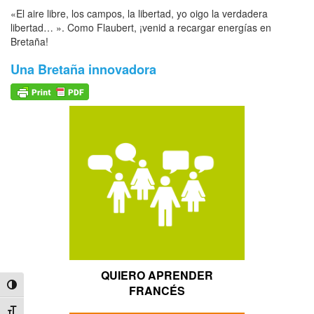
«El aire libre, los campos, la libertad, yo oigo la verdadera
libertad… ». Como Flaubert, ¡venid a recargar energías en
Bretaña!
Una Bretaña innovadora
QUIERO APRENDER
Alternar alto contraste
FRANCÉS
Alternar tamaño de letra